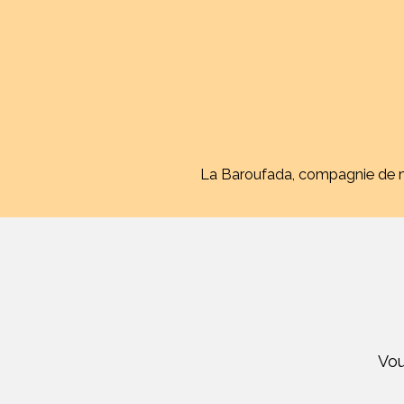
Aller
au
contenu
La Baroufada, compagnie de mu
Vou